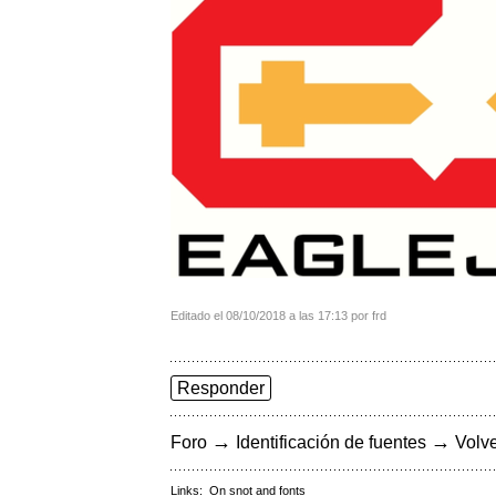
Editado el 08/10/2018 a las 17:13 por frd
Responder
→
→
Foro
Identificación de fuentes
Volve
Links:
On snot and fonts