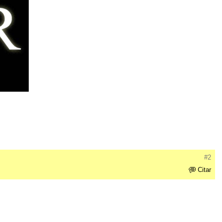
#2
Citar