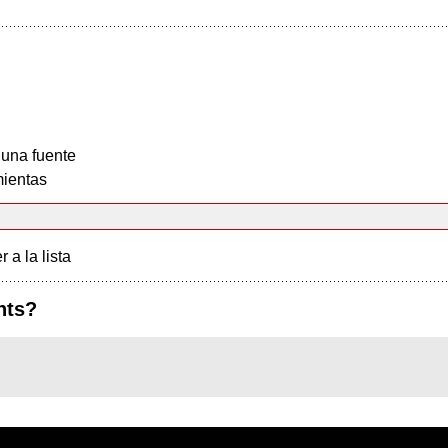
 una fuente
ientas
r a la lista
nts?