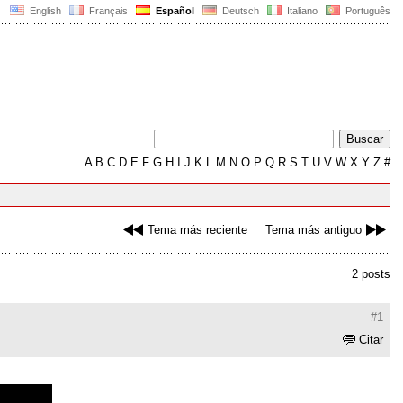
English
Français
Español
Deutsch
Italiano
Português
A
B
C
D
E
F
G
H
I
J
K
L
M
N
O
P
Q
R
S
T
U
V
W
X
Y
Z
#
Tema más reciente
Tema más antiguo
2 posts
#1
Citar