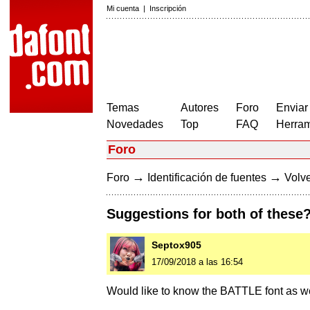
Mi cuenta
|
Inscripción
Temas
Autores
Foro
Enviar
Novedades
Top
FAQ
Herram
Foro
→
→
Foro
Identificación de fuentes
Volve
Suggestions for both of these
Septox905
17/09/2018 a las 16:54
Would like to know the BATTLE font as we