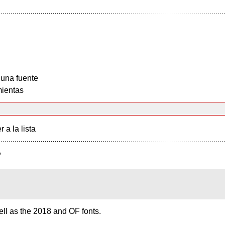
 una fuente
ientas
r a la lista
?
ll as the 2018 and OF fonts.