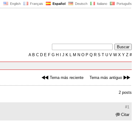
English
Français
Español
Deutsch
Italiano
Português
A
B
C
D
E
F
G
H
I
J
K
L
M
N
O
P
Q
R
S
T
U
V
W
X
Y
Z
#
Tema más reciente
Tema más antiguo
2 posts
#1
Citar