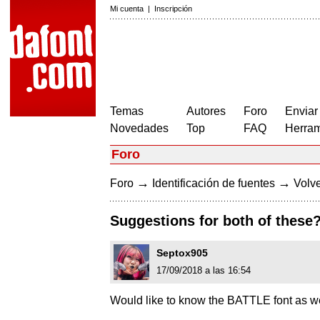
Mi cuenta
|
Inscripción
Temas
Autores
Foro
Enviar
Novedades
Top
FAQ
Herram
Foro
→
→
Foro
Identificación de fuentes
Volve
Suggestions for both of these
Septox905
17/09/2018 a las 16:54
Would like to know the BATTLE font as we