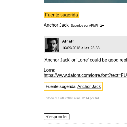
Fuente sugerida
Anchor Jack
Sugerido por
APlaPi
APlaPi
16/09/2018 a las 23:33
'Anchor Jack' or 'Lorre' could be good re
Lorre:
https://www.dafont.com/lorre.font?text
Fuente sugerida:
Anchor Jack
Editado el 17/09/2018 a las 12:14 por frd
Responder