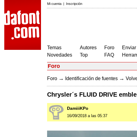
Mi cuenta
|
Inscripción
Temas
Autores
Foro
Enviar
Novedades
Top
FAQ
Herram
Foro
→
→
Foro
Identificación de fuentes
Volve
Chrysler´s FLUID DRIVE emble
DamiiiKPo
16/09/2018 a las 05:37