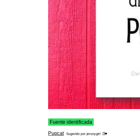
Fuente identificada
Pupcat
Sugerido por
jerseygirl