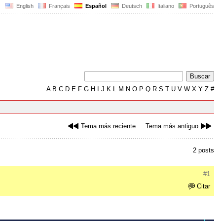
English
Français
Español
Deutsch
Italiano
Português
A
B
C
D
E
F
G
H
I
J
K
L
M
N
O
P
Q
R
S
T
U
V
W
X
Y
Z
#
Tema más reciente
Tema más antiguo
2 posts
#1
Citar