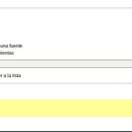
 una fuente
ientas
r a la lista