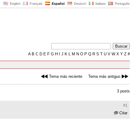
English
Français
Español
Deutsch
Italiano
Português
A
B
C
D
E
F
G
H
I
J
K
L
M
N
O
P
Q
R
S
T
U
V
W
X
Y
Z
#
Tema más reciente
Tema más antiguo
3 posts
#1
Citar