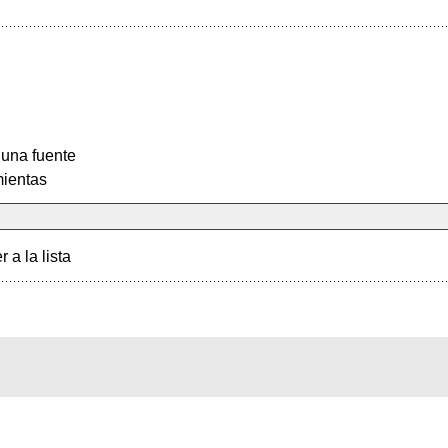
 una fuente
ientas
r a la lista