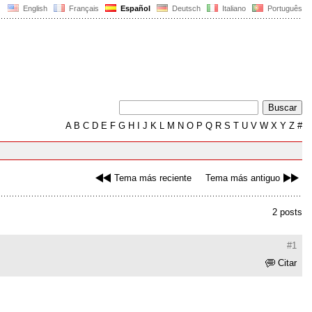
English
Français
Español
Deutsch
Italiano
Português
A
B
C
D
E
F
G
H
I
J
K
L
M
N
O
P
Q
R
S
T
U
V
W
X
Y
Z
#
Tema más reciente
Tema más antiguo
2 posts
#1
Citar