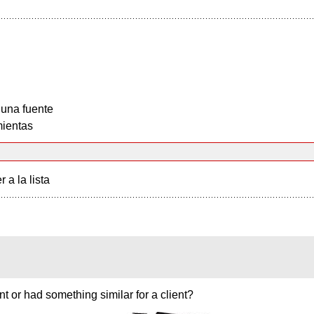
 una fuente
ientas
r a la lista
t or had something similar for a client?