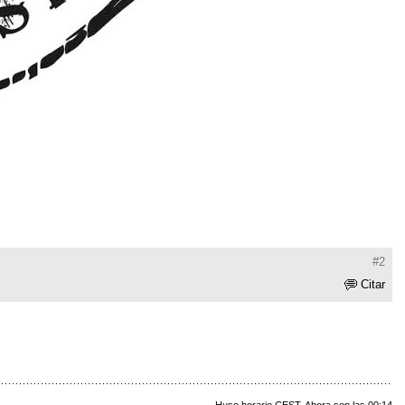
#2
Citar