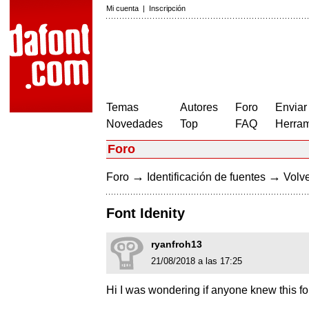
Mi cuenta
|
Inscripción
Temas
Autores
Foro
Enviar
Novedades
Top
FAQ
Herram
Foro
→
→
Foro
Identificación de fuentes
Volve
Font Idenity
ryanfroh13
21/08/2018 a las 17:25
Hi I was wondering if anyone knew this fon