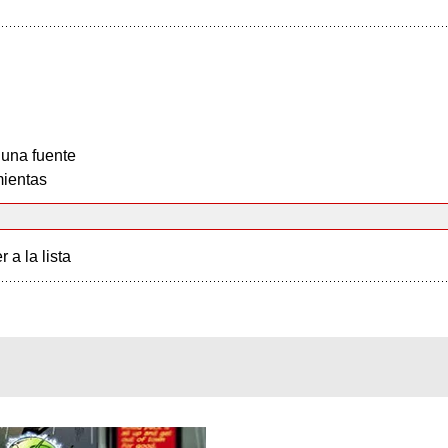
 una fuente
ientas
r a la lista