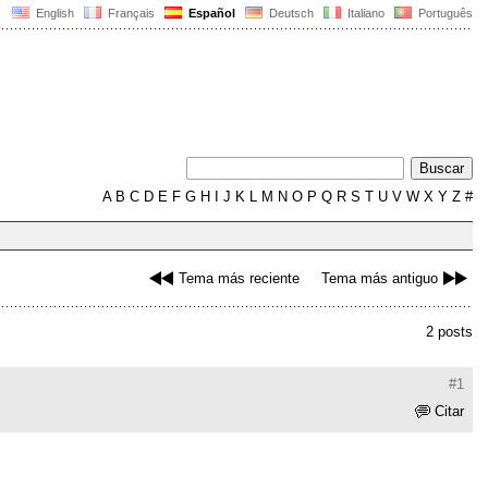
English
Français
Español
Deutsch
Italiano
Português
A
B
C
D
E
F
G
H
I
J
K
L
M
N
O
P
Q
R
S
T
U
V
W
X
Y
Z
#
Tema más reciente
Tema más antiguo
2 posts
#1
Citar