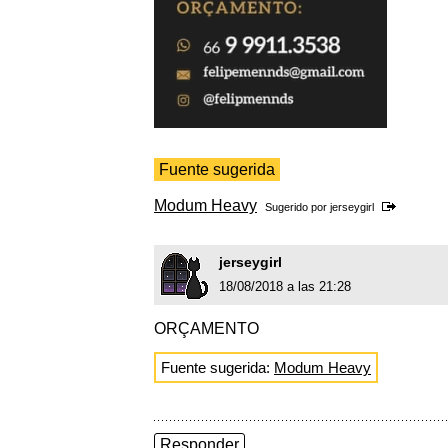
Fuente sugerida
Modum Heavy
Sugerido por
jerseygirl
jerseygirl
18/08/2018 a las 21:28
ORÇAMENTO
Fuente sugerida:
Modum Heavy
Responder