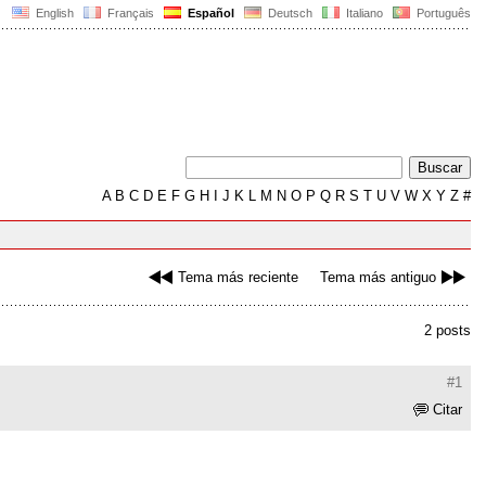
English
Français
Español
Deutsch
Italiano
Português
A
B
C
D
E
F
G
H
I
J
K
L
M
N
O
P
Q
R
S
T
U
V
W
X
Y
Z
#
Tema más reciente
Tema más antiguo
2 posts
#1
Citar