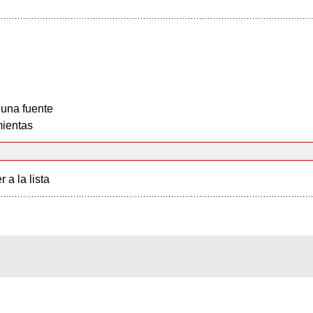
 una fuente
ientas
r a la lista