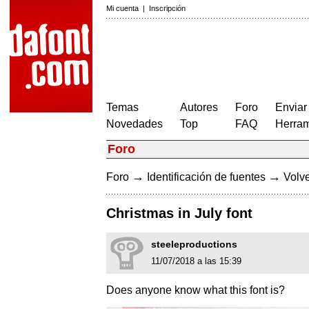
Mi cuenta
|
Inscripción
Temas
Autores
Foro
Enviar
Novedades
Top
FAQ
Herram
Foro
→
→
Foro
Identificación de fuentes
Volve
Christmas in July font
steeleproductions
11/07/2018 a las 15:39
Does anyone know what this font is?