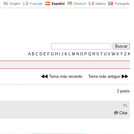
English
Français
Español
Deutsch
Italiano
Português
A
B
C
D
E
F
G
H
I
J
K
L
M
N
O
P
Q
R
S
T
U
V
W
X
Y
Z
#
Tema más reciente
Tema más antiguo
2 posts
#1
Citar