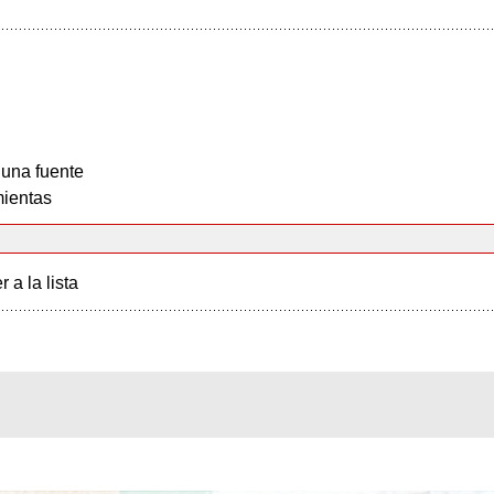
 una fuente
ientas
r a la lista