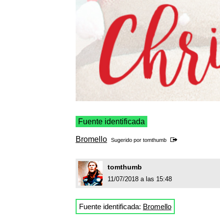
Fuente identificada
Bromello
Sugerido por
tomthumb
tomthumb
11/07/2018 a las 15:48
Fuente identificada:
Bromello