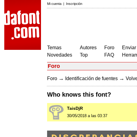
Mi cuenta
|
Inscripción
Temas
Autores
Foro
Enviar
Novedades
Top
FAQ
Herram
Foro
→
→
Foro
Identificación de fuentes
Volve
Who knows this font?
TaisDjR
30/05/2018 a las 03:37