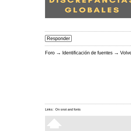
Responder
→
→
Foro
Identificación de fuentes
Volve
Links:
On snot and fonts