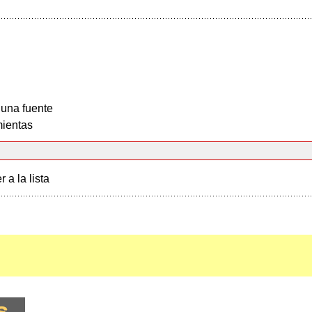
 una fuente
ientas
r a la lista