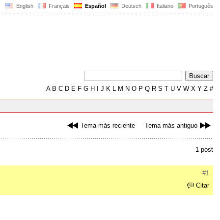
English
Français
Español
Deutsch
Italiano
Português
A
B
C
D
E
F
G
H
I
J
K
L
M
N
O
P
Q
R
S
T
U
V
W
X
Y
Z
#
Tema más reciente
Tema más antiguo
1 post
#1
Citar