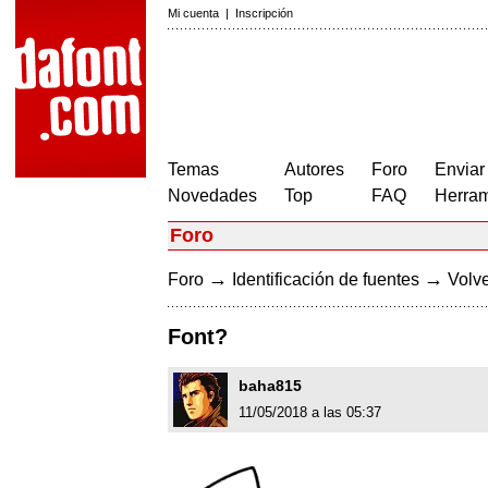
Mi cuenta
|
Inscripción
Temas
Autores
Foro
Enviar
Novedades
Top
FAQ
Herram
Foro
→
→
Foro
Identificación de fuentes
Volve
Font?
baha815
11/05/2018 a las 05:37