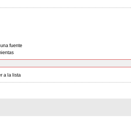
 una fuente
ientas
r a la lista