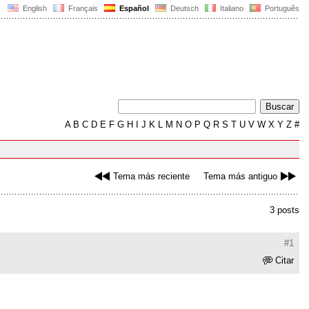
English
Français
Español
Deutsch
Italiano
Português
A
B
C
D
E
F
G
H
I
J
K
L
M
N
O
P
Q
R
S
T
U
V
W
X
Y
Z
#
Tema más reciente
Tema más antiguo
3 posts
#1
Citar