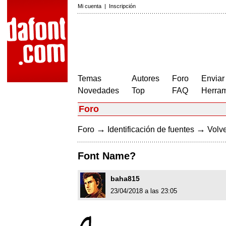
Mi cuenta
|
Inscripción
Temas
Autores
Foro
Enviar
Novedades
Top
FAQ
Herram
Foro
→
→
Foro
Identificación de fuentes
Volve
Font Name?
baha815
23/04/2018 a las 23:05