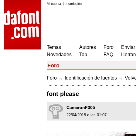
Mi cuenta
|
Inscripción
Temas
Autores
Foro
Enviar
Novedades
Top
FAQ
Herram
Foro
→
→
Foro
Identificación de fuentes
Volve
font please
CameronF305
22/04/2018 a las 01:07