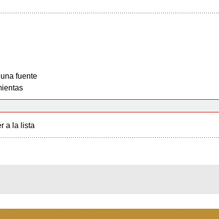
 una fuente
ientas
r a la lista