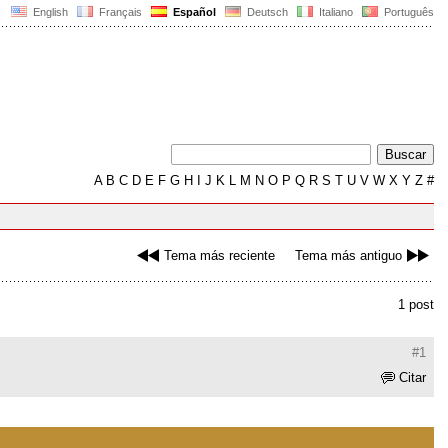
English
Français
Español
Deutsch
Italiano
Português
A
B
C
D
E
F
G
H
I
J
K
L
M
N
O
P
Q
R
S
T
U
V
W
X
Y
Z
#
Tema más reciente
Tema más antiguo
1 post
#1
Citar