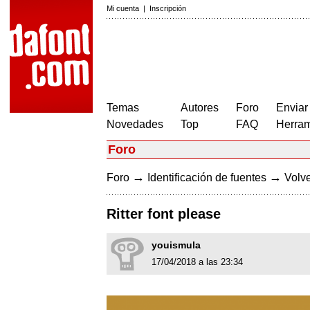
Mi cuenta
|
Inscripción
Temas
Autores
Foro
Enviar
Novedades
Top
FAQ
Herram
Foro
→
→
Foro
Identificación de fuentes
Volve
Ritter font please
youismula
17/04/2018 a las 23:34