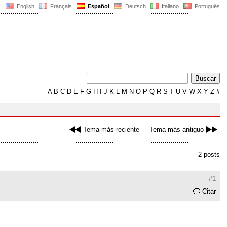
English
Français
Español
Deutsch
Italiano
Português
A
B
C
D
E
F
G
H
I
J
K
L
M
N
O
P
Q
R
S
T
U
V
W
X
Y
Z
#
Tema más reciente
Tema más antiguo
2 posts
#1
Citar