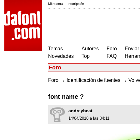
Mi cuenta
|
Inscripción
Temas
Autores
Foro
Enviar
Novedades
Top
FAQ
Herram
Foro
→
→
Foro
Identificación de fuentes
Volve
font name ?
andreybeat
14/04/2018 a las 04:11