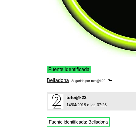
Fuente identificada
Belladona
Sugerido por
toto@k22
toto@k22
14/04/2018 a las 07:25
Fuente identificada:
Belladona