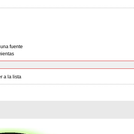
 una fuente
ientas
r a la lista