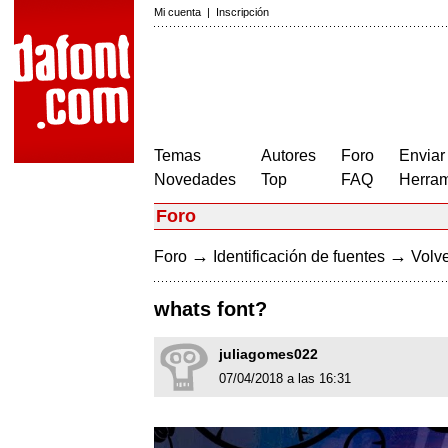
Mi cuenta
|
Inscripción
Temas
Autores
Foro
Enviar
Novedades
Top
FAQ
Herram
Foro
→
→
Foro
Identificación de fuentes
Volve
whats font?
juliagomes022
07/04/2018 a las 16:31