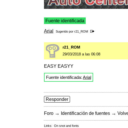
Fuente identificada
Arial
Sugerido por
r21_ROM
r21_ROM
29/03/2018 a las 06:08
EASY EASYY
Fuente identificada:
Arial
Responder
→
→
Foro
Identificación de fuentes
Volve
Links:
On snot and fonts