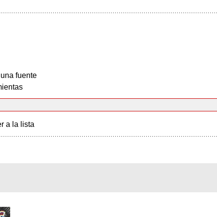
 una fuente
ientas
r a la lista