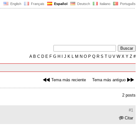
English
Français
Español
Deutsch
Italiano
Português
A
B
C
D
E
F
G
H
I
J
K
L
M
N
O
P
Q
R
S
T
U
V
W
X
Y
Z
#
Tema más reciente
Tema más antiguo
2 posts
#1
Citar