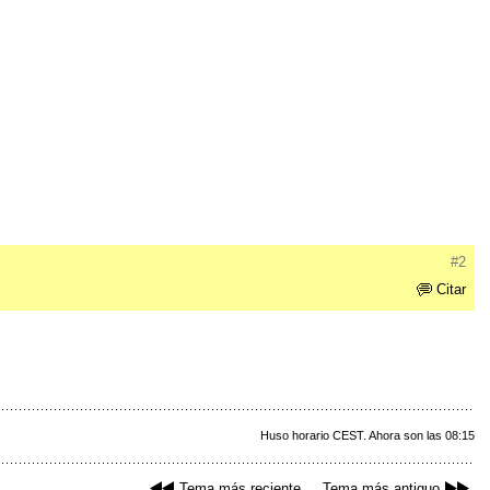
#2
Citar
Huso horario CEST. Ahora son las 08:15
Tema más reciente
Tema más antiguo