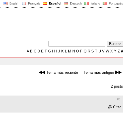
English
Français
Español
Deutsch
Italiano
Português
A
B
C
D
E
F
G
H
I
J
K
L
M
N
O
P
Q
R
S
T
U
V
W
X
Y
Z
#
Tema más reciente
Tema más antiguo
2 posts
#1
Citar