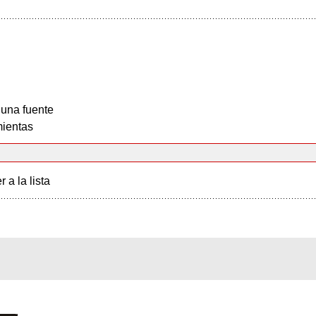
 una fuente
ientas
r a la lista