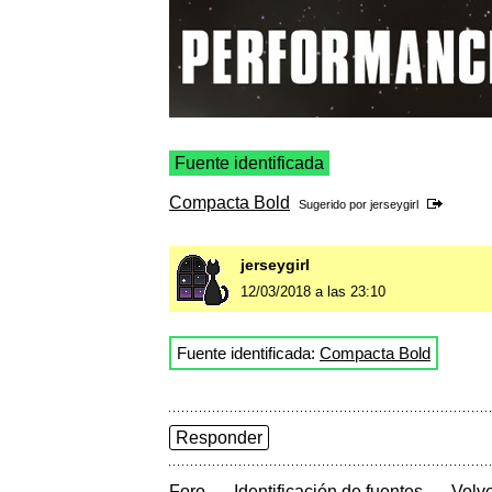
Fuente identificada
Compacta Bold
Sugerido por
jerseygirl
jerseygirl
12/03/2018 a las 23:10
Fuente identificada:
Compacta Bold
Responder
→
→
Foro
Identificación de fuentes
Volve