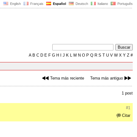
English
Français
Español
Deutsch
Italiano
Português
A
B
C
D
E
F
G
H
I
J
K
L
M
N
O
P
Q
R
S
T
U
V
W
X
Y
Z
#
Tema más reciente
Tema más antiguo
1 post
#1
Citar