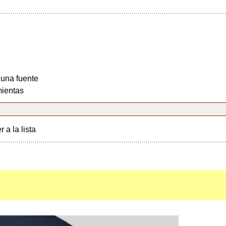
 una fuente
ientas
r a la lista