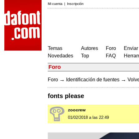
Mi cuenta
|
Inscripción
Temas
Autores
Foro
Enviar
Novedades
Top
FAQ
Herram
Foro
→
→
Foro
Identificación de fuentes
Volve
fonts please
zoocrew
01/02/2018 a las 22:49