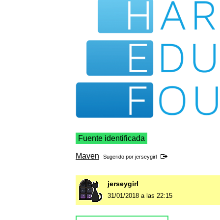
Fuente identificada
Maven
Sugerido por
jerseygirl
jerseygirl
31/01/2018 a las 22:15