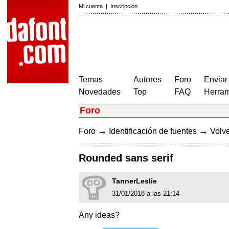
Mi cuenta
|
Inscripción
Temas
Autores
Foro
Enviar
Novedades
Top
FAQ
Herram
Foro
→
→
Foro
Identificación de fuentes
Volve
Rounded sans serif
TannerLeslie
31/01/2018 a las 21:14
Any ideas?