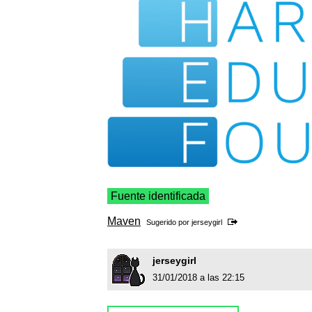
Fuente identificada
Maven
Sugerido por
jerseygirl
jerseygirl
31/01/2018 a las 22:15