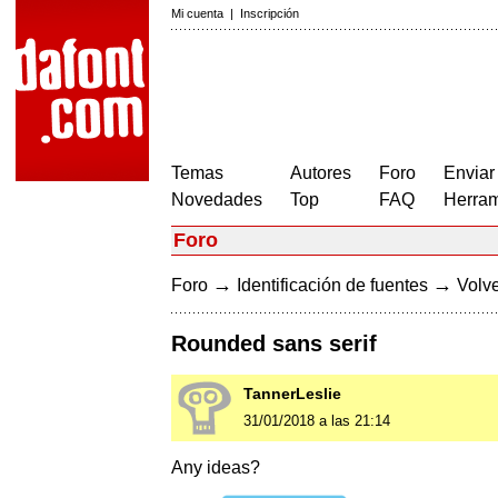
Mi cuenta
|
Inscripción
Temas
Autores
Foro
Enviar
Novedades
Top
FAQ
Herram
Foro
→
→
Foro
Identificación de fuentes
Volve
Rounded sans serif
TannerLeslie
31/01/2018 a las 21:14
Any ideas?