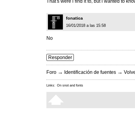
That's were i find it to, but i wanted to kn
fonatica
16/01/2018 a las 15:58
No
Responder
→
→
Foro
Identificación de fuentes
Volve
Links:
On snot and fonts