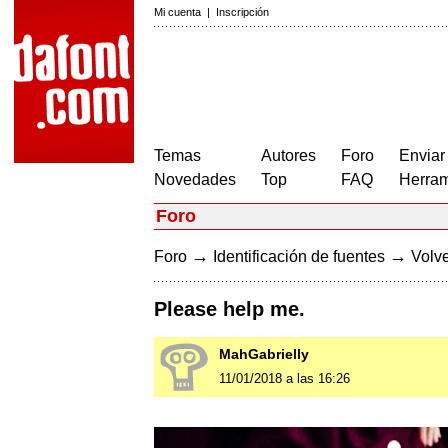
Mi cuenta
|
Inscripción
Temas
Autores
Foro
Enviar
Novedades
Top
FAQ
Herram
Foro
→
→
Foro
Identificación de fuentes
Volve
Please help me.
MahGabrielly
11/01/2018 a las 16:26