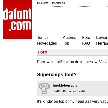
Mi cuenta
|
Inscripción
Temas
Autores
Foro
Enviar
Novedades
Top
FAQ
Herram
Foro
→
→
Foro
Identificación de fuentes
Volve
Superchips font?
huckleberrypie
02/01/2018 a las 12:49
It's kinda' on top of my head as I very va