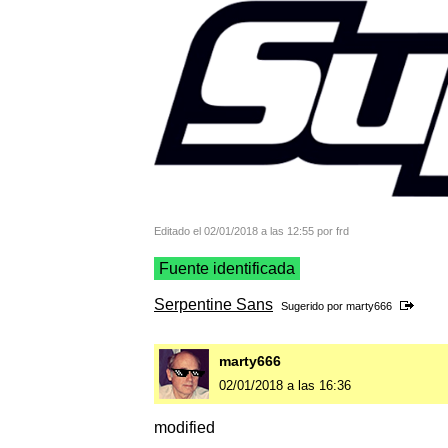
Editado el 02/01/2018 a las 12:55 por frd
Fuente identificada
Serpentine Sans
Sugerido por
marty666
marty666
02/01/2018 a las 16:36
modified