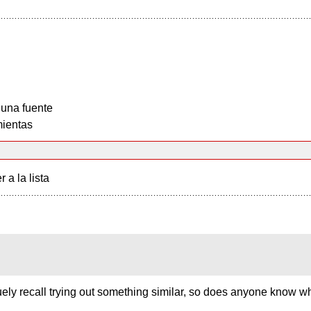
 una fuente
ientas
r a la lista
guely recall trying out something similar, so does anyone know wha