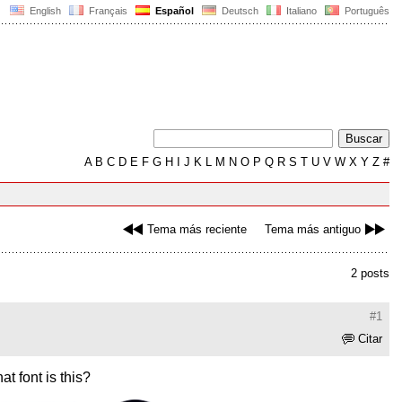
English
Français
Español
Deutsch
Italiano
Português
A
B
C
D
E
F
G
H
I
J
K
L
M
N
O
P
Q
R
S
T
U
V
W
X
Y
Z
#
Tema más reciente
Tema más antiguo
2 posts
#1
Citar
t font is this?