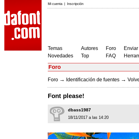
Mi cuenta
|
Inscripción
Temas
Autores
Foro
Enviar
Novedades
Top
FAQ
Herram
Foro
→
→
Foro
Identificación de fuentes
Volve
Font please!
dbass1987
18/11/2017 a las 14:20