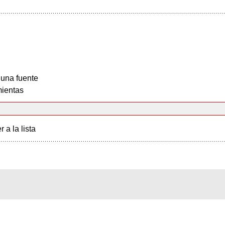
 una fuente
ientas
r a la lista