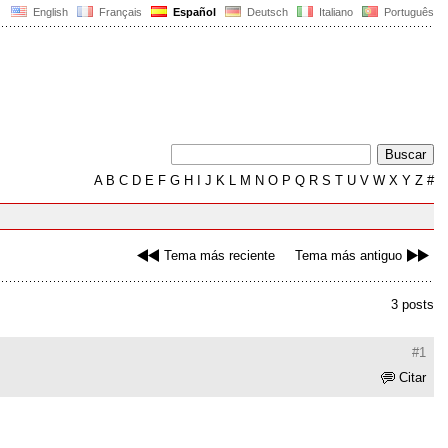
English
Français
Español
Deutsch
Italiano
Português
A
B
C
D
E
F
G
H
I
J
K
L
M
N
O
P
Q
R
S
T
U
V
W
X
Y
Z
#
Tema más reciente
Tema más antiguo
3 posts
#1
Citar