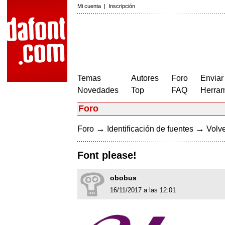
Mi cuenta
|
Inscripción
Temas
Autores
Foro
Enviar
Novedades
Top
FAQ
Herram
Foro
→
→
Foro
Identificación de fuentes
Volve
Font please!
obobus
16/11/2017 a las 12:01