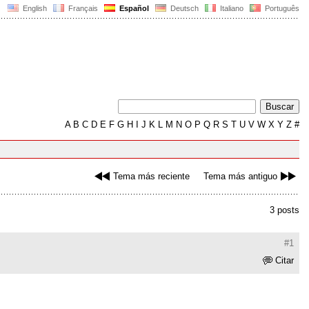
English
Français
Español
Deutsch
Italiano
Português
A
B
C
D
E
F
G
H
I
J
K
L
M
N
O
P
Q
R
S
T
U
V
W
X
Y
Z
#
Tema más reciente
Tema más antiguo
3 posts
#1
Citar