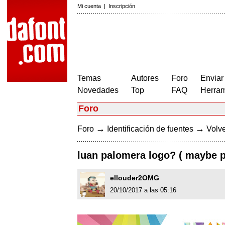
Mi cuenta
|
Inscripción
Temas
Autores
Foro
Enviar
Novedades
Top
FAQ
Herram
Foro
→
→
Foro
Identificación de fuentes
Volve
luan palomera logo? ( maybe 
ellouder2OMG
20/10/2017 a las 05:16