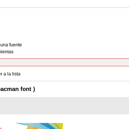
 una fuente
ientas
r a la lista
pacman font )