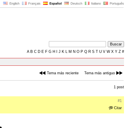
English
Français
Español
Deutsch
Italiano
Português
A
B
C
D
E
F
G
H
I
J
K
L
M
N
O
P
Q
R
S
T
U
V
W
X
Y
Z
#
Tema más reciente
Tema más antiguo
1 post
#1
Citar