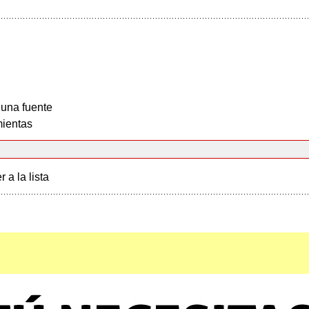
 una fuente
ientas
r a la lista