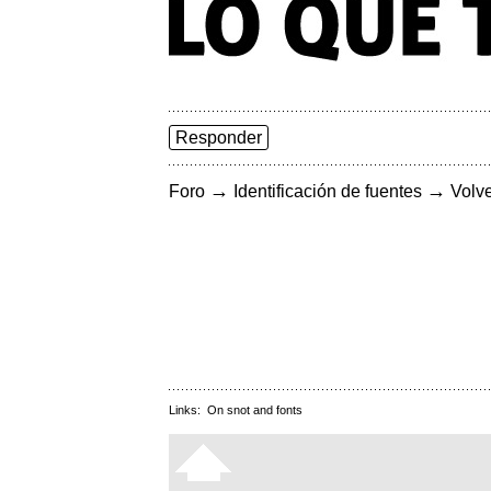
Responder
→
→
Foro
Identificación de fuentes
Volve
Links:
On snot and fonts