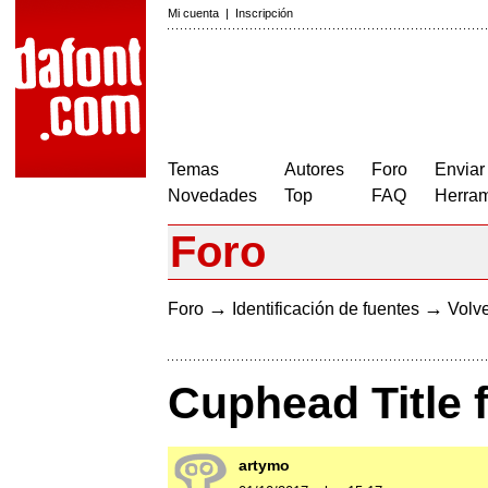
Mi cuenta
|
Inscripción
Temas
Autores
Foro
Enviar
Novedades
Top
FAQ
Herram
Foro
→
→
Foro
Identificación de fuentes
Volve
Cuphead Title 
artymo