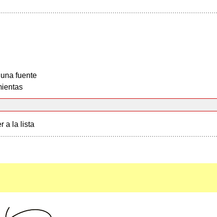
 una fuente
ientas
r a la lista