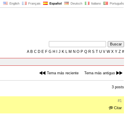
English
Français
Español
Deutsch
Italiano
Português
A
B
C
D
E
F
G
H
I
J
K
L
M
N
O
P
Q
R
S
T
U
V
W
X
Y
Z
#
Tema más reciente
Tema más antiguo
3 posts
#1
Citar