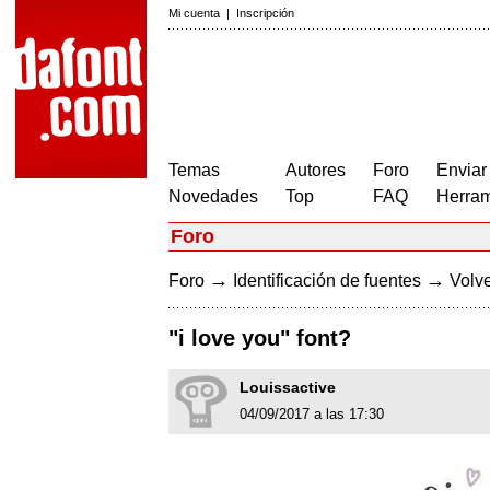
Mi cuenta
|
Inscripción
Temas
Autores
Foro
Enviar
Novedades
Top
FAQ
Herram
Foro
→
→
Foro
Identificación de fuentes
Volve
"i love you" font?
Louissactive
04/09/2017 a las 17:30