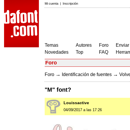
Mi cuenta
|
Inscripción
Temas
Autores
Foro
Enviar
Novedades
Top
FAQ
Herram
Foro
→
→
Foro
Identificación de fuentes
Volve
"M" font?
Louissactive
04/09/2017 a las 17:26