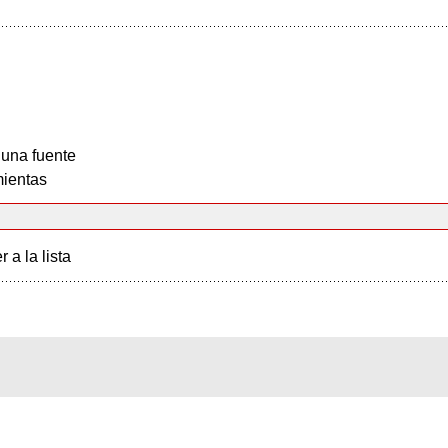
 una fuente
ientas
r a la lista