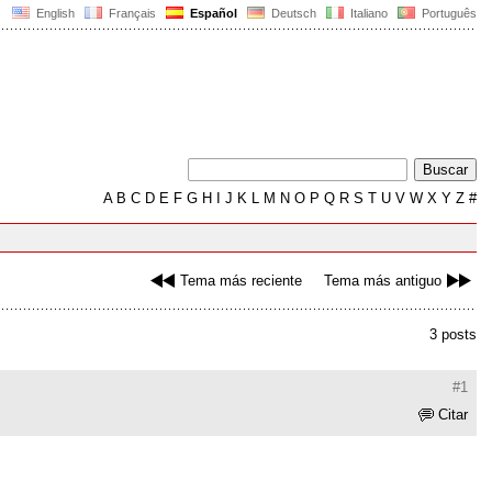
English
Français
Español
Deutsch
Italiano
Português
A
B
C
D
E
F
G
H
I
J
K
L
M
N
O
P
Q
R
S
T
U
V
W
X
Y
Z
#
Tema más reciente
Tema más antiguo
3 posts
#1
Citar