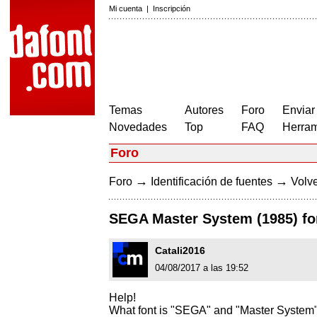
Mi cuenta
|
Inscripción
Temas
Autores
Foro
Enviar
Novedades
Top
FAQ
Herram
Foro
→
→
Foro
Identificación de fuentes
Volve
SEGA Master System (1985) fo
Catali2016
04/08/2017 a las 19:52
Help!
What font is "SEGA" and "Master System