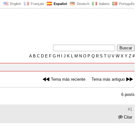
English
Français
Español
Deutsch
Italiano
Português
A
B
C
D
E
F
G
H
I
J
K
L
M
N
O
P
Q
R
S
T
U
V
W
X
Y
Z
#
Tema más reciente
Tema más antiguo
6 posts
#1
Citar