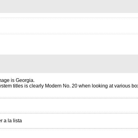
mage is Georgia.
tem titles is clearly Modern No. 20 when looking at various box
r a la lista