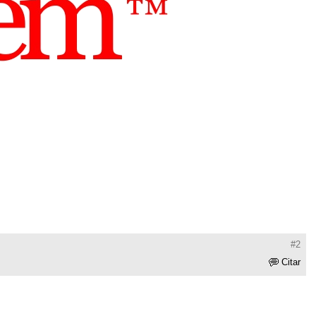
#2
Citar