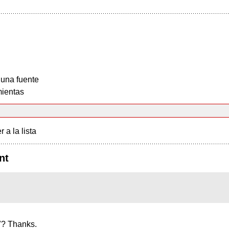
 una fuente
ientas
r a la lista
nt
"? Thanks.