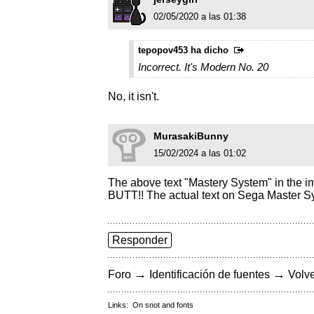
02/05/2020 a las 01:38
tepopov453 ha dicho
Incorrect. It's Modern No. 20
No, it isn't.
MurasakiBunny
15/02/2024 a las 01:02
The above text "Mastery System" in the i
BUTT!! The actual text on Sega Master Sys
Responder
→
→
Foro
Identificación de fuentes
Volve
Links:
On snot and fonts