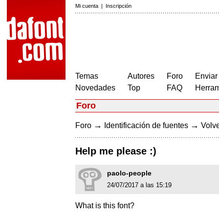
Mi cuenta
|
Inscripción
Temas
Autores
Foro
Enviar
Novedades
Top
FAQ
Herram
Foro
→
→
Foro
Identificación de fuentes
Volve
Help me please :)
paolo-people
24/07/2017 a las 15:19
What is this font?