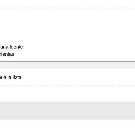
 una fuente
ientas
r a la lista