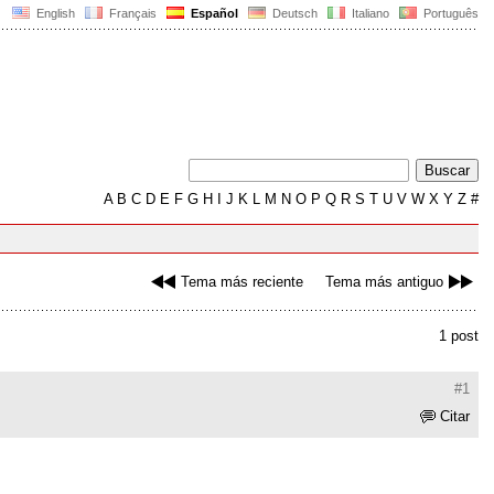
English
Français
Español
Deutsch
Italiano
Português
A
B
C
D
E
F
G
H
I
J
K
L
M
N
O
P
Q
R
S
T
U
V
W
X
Y
Z
#
Tema más reciente
Tema más antiguo
1 post
#1
Citar