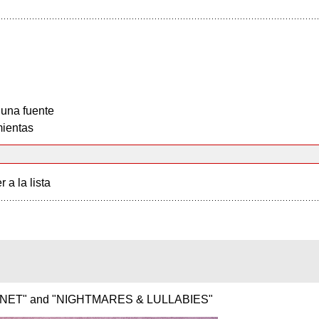
 una fuente
ientas
r a la lista
A MONET" and "NIGHTMARES & LULLABIES"