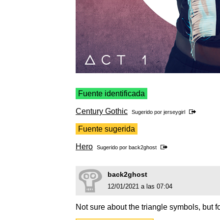
Fuente identificada
Century Gothic
Sugerido por
jerseygirl
Fuente sugerida
Hero
Sugerido por
back2ghost
back2ghost
12/01/2021 a las 07:04
Not sure about the triangle symbols, but fo