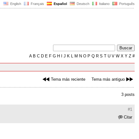
English
Français
Español
Deutsch
Italiano
Português
A
B
C
D
E
F
G
H
I
J
K
L
M
N
O
P
Q
R
S
T
U
V
W
X
Y
Z
#
Tema más reciente
Tema más antiguo
3 posts
#1
Citar