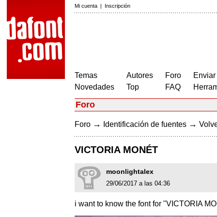
Mi cuenta
|
Inscripción
Temas
Autores
Foro
Enviar
Novedades
Top
FAQ
Herram
Foro
→
→
Foro
Identificación de fuentes
Volve
VICTORIA MONÉT
moonlightalex
29/06/2017 a las 04:36
i want to know the font for "VICTORI