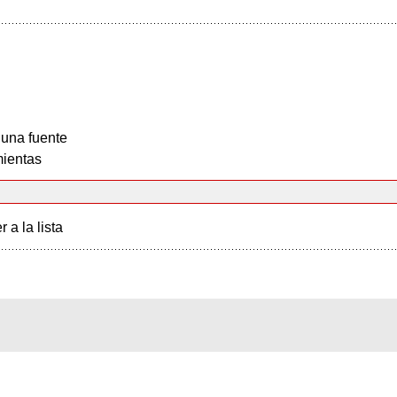
 una fuente
ientas
r a la lista