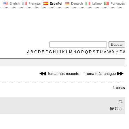
English
Français
Español
Deutsch
Italiano
Português
A
B
C
D
E
F
G
H
I
J
K
L
M
N
O
P
Q
R
S
T
U
V
W
X
Y
Z
#
Tema más reciente
Tema más antiguo
4 posts
#1
Citar