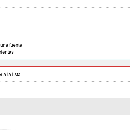
 una fuente
ientas
r a la lista