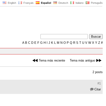
English
Français
Español
Deutsch
Italiano
Português
A
B
C
D
E
F
G
H
I
J
K
L
M
N
O
P
Q
R
S
T
U
V
W
X
Y
Z
#
Tema más reciente
Tema más antiguo
2 posts
#1
Citar