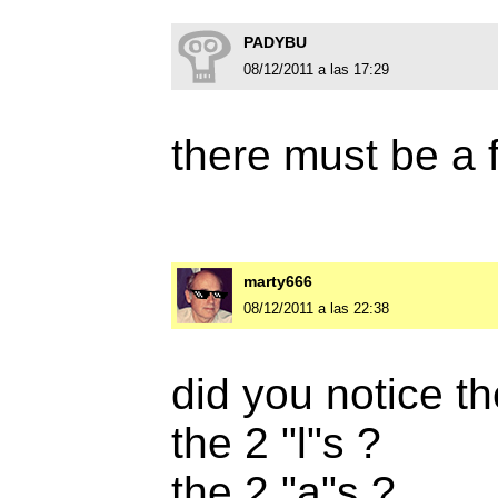
PADYBU
08/12/2011 a las 17:29
there must be a f
marty666
08/12/2011 a las 22:38
did you notice th
the 2 "l"s ?
the 2 "a"s ?