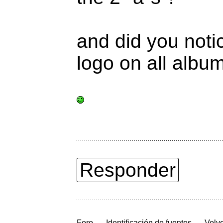
and did you notic
logo on all albu
Responder
→
→
Foro
Identificación de fuentes
Volve