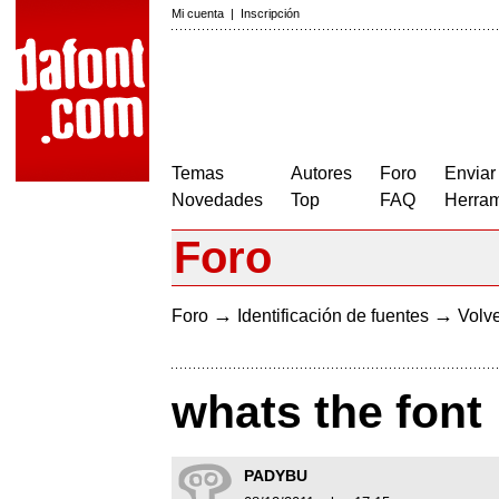
Mi cuenta
|
Inscripción
Temas
Autores
Foro
Enviar
Novedades
Top
FAQ
Herram
Foro
→
→
Foro
Identificación de fuentes
Volve
whats the font
PADYBU