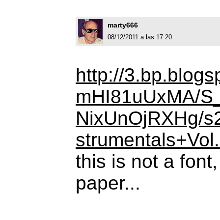
marty666
08/12/2011 a las 17:20
http://3.bp.blog
mHI81uUxMA/S
NixUnOjRXHg/s2
strumentals+Vo
this is not a font
paper...