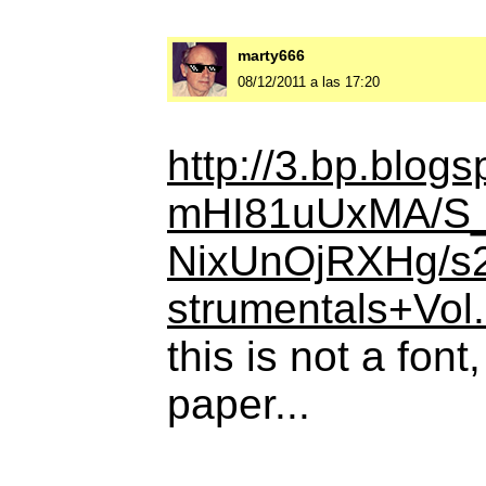
marty666
08/12/2011 a las 17:20
http://3.bp.blog
mHI81uUxMA/S
NixUnOjRXHg/s2
strumentals+Vo
this is not a font
paper...