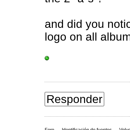
and did you notic
logo on all albu
Responder
→
→
Foro
Identificación de fuentes
Volve