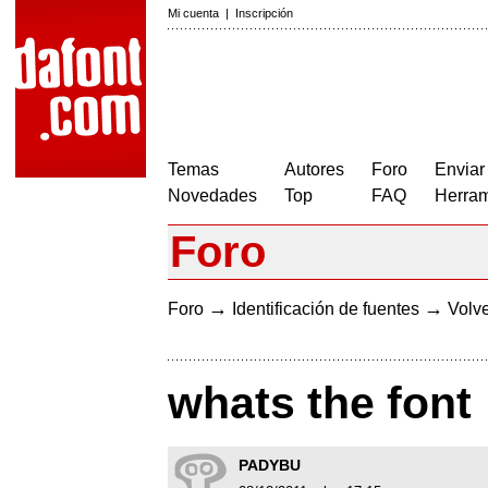
Mi cuenta
|
Inscripción
Temas
Autores
Foro
Enviar
Novedades
Top
FAQ
Herram
Foro
→
→
Foro
Identificación de fuentes
Volve
whats the font
PADYBU