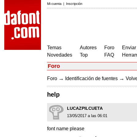
Mi cuenta
|
Inscripción
Temas
Autores
Foro
Enviar
Novedades
Top
FAQ
Herram
Foro
→
→
Foro
Identificación de fuentes
Volve
help
LUCAZPILCUETA
13/05/2017 a las 06:01
font name please