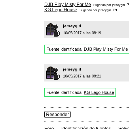
DJB Play Misty For Me
Sugerido por
jerseygirl
KG Lego House
Sugerido por
jerseygirl
jerseygirl
10/05/2017 a las 08:19
Fuente identificada:
DJB Play Misty For Me
jerseygirl
10/05/2017 a las 08:21
Fuente identificada:
KG Lego House
Responder
→
→
Foro
Identificación de fuentes
Volve