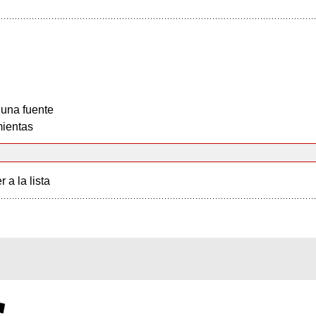
 una fuente
ientas
r a la lista