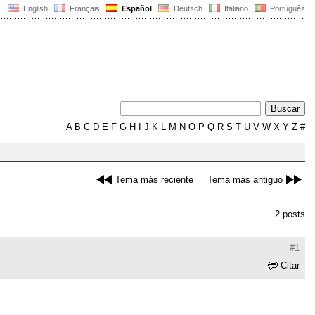
English
Français
Español
Deutsch
Italiano
Português
A
B
C
D
E
F
G
H
I
J
K
L
M
N
O
P
Q
R
S
T
U
V
W
X
Y
Z
#
Tema más reciente
Tema más antiguo
2 posts
#1
Citar