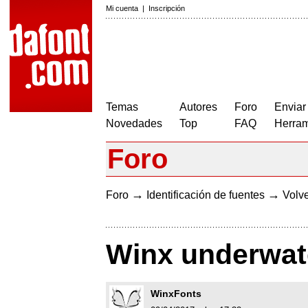
Mi cuenta
|
Inscripción
Temas
Autores
Foro
Enviar
Novedades
Top
FAQ
Herram
Foro
→
→
Foro
Identificación de fuentes
Volve
Winx underwate
WinxFonts