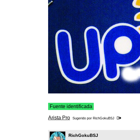
Fuente identificada
Arista Pro
Sugerido por
RichGokuBSJ
RichGokuBSJ