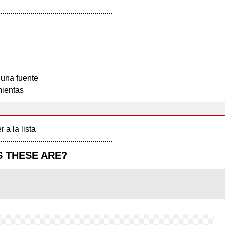
 una fuente
ientas
r a la lista
 THESE ARE?