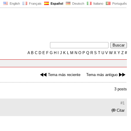
English
Français
Español
Deutsch
Italiano
Português
A
B
C
D
E
F
G
H
I
J
K
L
M
N
O
P
Q
R
S
T
U
V
W
X
Y
Z
#
Tema más reciente
Tema más antiguo
3 posts
#1
Citar