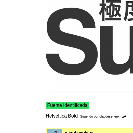
Fuente identificada
Helveltica Bold
Sugerido por
claudeserieux
claudeserieux