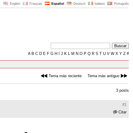
English
Français
Español
Deutsch
Italiano
Português
A
B
C
D
E
F
G
H
I
J
K
L
M
N
O
P
Q
R
S
T
U
V
W
X
Y
Z
#
Tema más reciente
Tema más antiguo
3 posts
#1
Citar